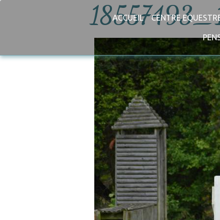
18557493_
ACCUEIL
CENTRE EQUESTR
PENS