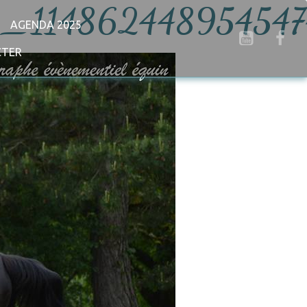
_114862448954547
AGENDA 2025
CTER