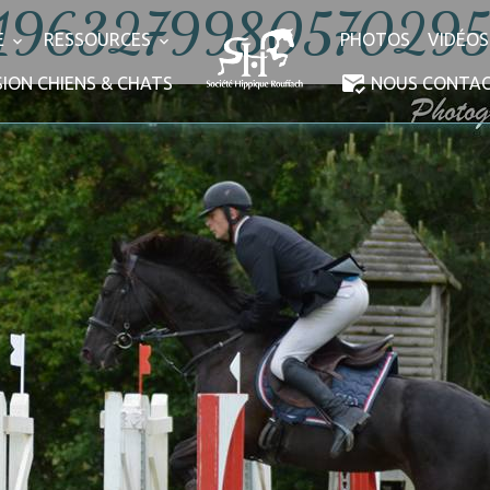
1963279980570295
E
RESSOURCES
PHOTOS
VIDÉOS
ION CHIENS & CHATS
NOUS CONTA