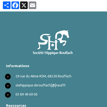
Partager
Facebook
X
Email
Informations
29 rue du 4ème RSM, 68250 Rouffach
stehippique.derouffach[@]neuf.fr
03 89 49 69 00
Ressources